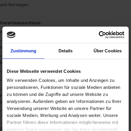
und Norwegen.
Garantieausschluss:
Ausdrücklich von der Garantie ausgeschlossen sind
– Schäden, die auf unsachgemäße Behandlung zurückzuführen
sind, oder
Zustimmung
Details
Über Cookies
– Normale Abnutzung, welche einschließt aber nicht darauf
beschränkt ist dass 5% oder weniger der LEDs nicht leuchten, oder
Diese Webseite verwendet Cookies
– Unsachgemäße Installation oder falsche Netzspannung, oder
– Höhere Gewalt (Blitzschlag, Feuer, Wasser etc.), oder
Wir verwenden Cookies, um Inhalte und Anzeigen zu
personalisieren, Funktionen für soziale Medien anbieten
– Schäden, die aus unsachgemäßer oder zweckentfremdeter
zu können und die Zugriffe auf unsere Website zu
Handhabung des Produkts oder durch Modifikationen entstanden
analysieren. Außerdem geben wir Informationen zu Ihrer
sind, oder
Verwendung unserer Website an unsere Partner für
– Gehäuse die geöffnet worden sind.
soziale Medien, Werbung und Analysen weiter. Unsere
Partner führen diese Informationen möglicherweise mit
Sollte der Garantiefall eintreffen, beschreiben Sie bitte das Problem
weiteren Daten zusammen, die Sie ihnen bereitgestellt