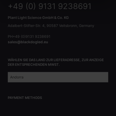
a
+49 (0) 9131 9238691
h
l
Plant Light Science GmbH & Co. KG
Adalbert-Stifter-Str. 4, 90587 Veitsbronn, Germany
PH+49 (0)9131 9238691
sales@blackdogled.eu
WÄHLEN SIE DAS LAND ZUR LIEFERADRESSE, ZUR ANZEIGE
DER ENTSPRECHENDEN MWST.
PAYMENT METHODS