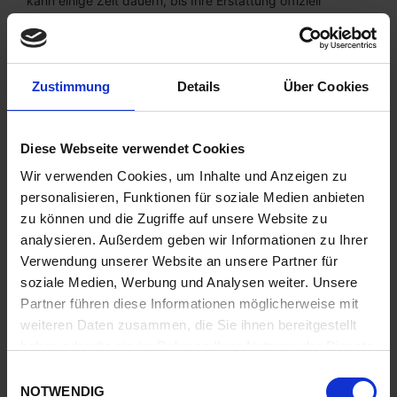
kann einige Zeit dauern, bis Ihre Erstattung offiziell
verbucht wird.
Wenden Sie sich dann an Ihre Bank. Es dauert oft eine
gewisse Zeit, bis eine Erstattung gebucht wird.
Zustimmung
Details
Über Cookies
Wenn Sie all dies getan haben und Ihre Rückerstattung
immer noch nicht erhalten haben, kontaktieren Sie uns
bitte unter {E-Mail-Adresse}.
Diese Webseite verwendet Cookies
Verkaufsartikel
Wir verwenden Cookies, um Inhalte und Anzeigen zu
personalisieren, Funktionen für soziale Medien anbieten
Nur Artikel zum regulären Preis können erstattet werden.
zu können und die Zugriffe auf unsere Website zu
Ausverkaufsartikel können nicht zurückerstattet werden.
analysieren. Außerdem geben wir Informationen zu Ihrer
Verwendung unserer Website an unsere Partner für
Exchanges
soziale Medien, Werbung und Analysen weiter. Unsere
Partner führen diese Informationen möglicherweise mit
Wir ersetzen Artikel nur, wenn sie defekt oder beschädigt
weiteren Daten zusammen, die Sie ihnen bereitgestellt
sind. Wenn Sie den Artikel umtauschen möchten, senden
haben oder die sie im Rahmen Ihrer Nutzung der Dienste
Sie uns eine E-Mail an info@blackdogled.eu und schicken
gesammelt haben.
Sie Ihren Artikel an:
E
NOTWENDIG
i