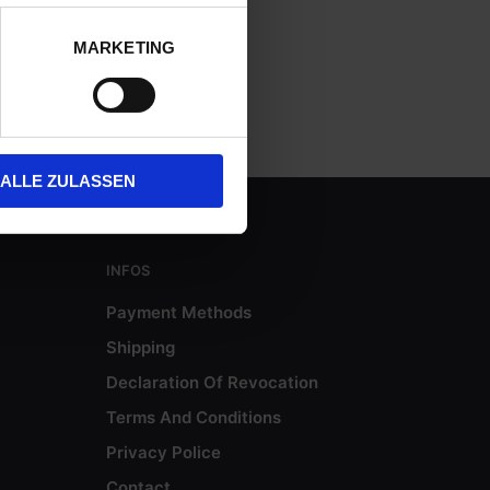
MARKETING
ALLE ZULASSEN
INFOS
Payment Methods
Shipping
Declaration Of Revocation
Terms And Conditions
Privacy Police
Contact