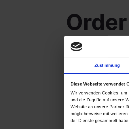
Order
To track your order please e
Zustimmung
on your receipt and in the c
ORDER ID
Diese Webseite verwendet 
Wir verwenden Cookies, um I
und die Zugriffe auf unsere 
Website an unsere Partner fü
TRACK
möglicherweise mit weiteren
der Dienste gesammelt habe