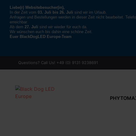
Liebe(r) Websitebesucher(in),
In der Zeit vom
03. Juli bis 26. Juli
sind wir im Urlaub.
Anfragen und Bestellungen werden in dieser Zeit nicht bearbeitet. Telefo
erreichbar.
Ab dem
27. Juli
sind wir wieder für euch da.
Wir wünschen euch bis dahin eine schöne Zeit.
Euer BlackDogLED Europe-Team
Questions? Call Us! +49 (0) 9131 9238691
PHYTOMAX