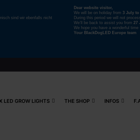
Dear website visitor,
We will be on holiday from
3 July to
nisch sind wir ebenfalls nicht
During this period we will not proces
We’ll be back to assist you from
27 
We hope you have a wonderful time u
Your BlackDogLED Europe team
 LED GROW LIGHTS
THE SHOP
INFOS
F.