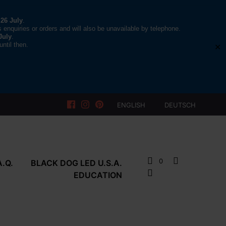
 26 July
.
s enquiries or orders and will also be unavailable by telephone.
July
.
ntil then.
✕
ENGLISH
DEUTSCH
0
A.Q.
BLACK DOG LED U.S.A.
EDUCATION