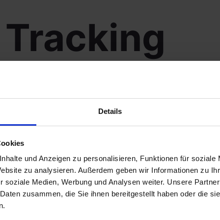
 Tracking
nter your Order ID in the box below and press the "Track" 
Details
onfirmation email you should have received.
BILLING EMAIL
Cookies
nhalte und Anzeigen zu personalisieren, Funktionen für soziale
Website zu analysieren. Außerdem geben wir Informationen zu I
r soziale Medien, Werbung und Analysen weiter. Unsere Partner
 Daten zusammen, die Sie ihnen bereitgestellt haben oder die s
n.